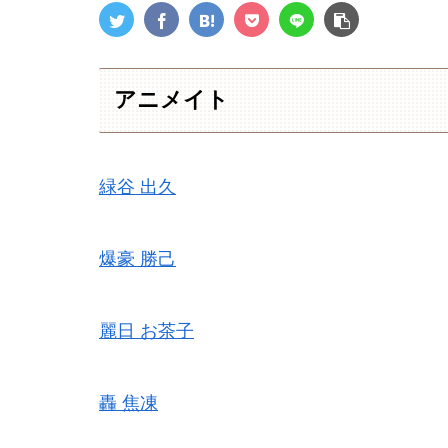
アニメイト
緑谷 出久
爆豪 勝己
麗日 お茶子
轟 焦凍