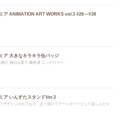
NIMATION ART WORKS vol.3 #26～#38
ミア 大きなキラキラ缶バッジ
勝己 麗日お茶子 轟焦凍 エンデヴァー ...
ア いんすたスタンドVer.3
ュにデザインされており、立て掛けてアートボードとして楽しんだり