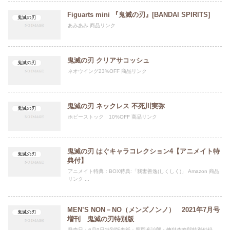
Figuarts mini 『鬼滅の刃』[BANDAI SPIRITS]
鬼滅の刃
あみあみ 商品リンク
鬼滅の刃 クリアサコッシュ
鬼滅の刃
ネオウイング23%OFF 商品リンク
鬼滅の刃 ネックレス 不死川実弥
鬼滅の刃
ホビーストック 10%OFF 商品リンク
鬼滅の刃 はぐキャラコレクション4【アニメイト特
鬼滅の刃
典付】
アニメイト特典：BOX特典:「我妻善逸(しくしく)」 Amazon 商品
リンク ...
MEN’S NON－NO（メンズノンノ） 2021年7月号
鬼滅の刃
増刊 鬼滅の刃特別版
発売日：6月9日特別版表紙：竈門炭治郎・煉獄杏寿郎特別付録