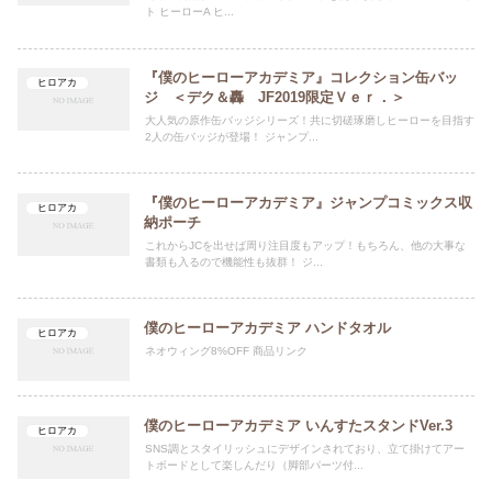
ト ヒーローA ヒ...
『僕のヒーローアカデミア』コレクション缶バッ
ヒロアカ
ジ ＜デク＆轟 JF2019限定Ｖｅｒ．＞
大人気の原作缶バッジシリーズ！共に切磋琢磨しヒーローを目指す
2人の缶バッジが登場！ ジャンプ...
『僕のヒーローアカデミア』ジャンプコミックス収
ヒロアカ
納ポーチ
これからJCを出せば周り注目度もアップ！もちろん、他の大事な
書類も入るので機能性も抜群！ ジ...
僕のヒーローアカデミア ハンドタオル
ヒロアカ
ネオウィング8%OFF 商品リンク
僕のヒーローアカデミア いんすたスタンドVer.3
ヒロアカ
SNS調とスタイリッシュにデザインされており、立て掛けてアー
トボードとして楽しんだり（脚部パーツ付...