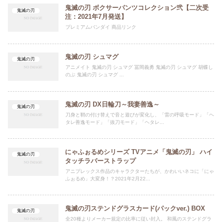
鬼滅の刃 ボクサーパンツコレクション弐【二次受
鬼滅の刃
注：2021年7月発送】
プレミアムバンダイ 商品リンク
鬼滅の刃 シュマグ
鬼滅の刃
アニメイト 鬼滅の刃 シュマグ 冨岡義勇 鬼滅の刃 シュマグ 胡蝶し
のぶ 鬼滅の刃 シュマグ ...
鬼滅の刃 DX日輪刀～我妻善逸～
鬼滅の刃
刀身と鞘の付け替えで音と遊びが変化し、「雷の呼吸モード」「ヘ
タレ善逸モード」「抜刀モード」「ヘタレ...
にゃふぉるめシリーズ TVアニメ「鬼滅の刃」 ハイ
鬼滅の刃
タッチラバーストラップ
アニプレックス作品のキャラクターたちが、かわいいネコに「にゃ
ふぉるめ」大変身！？2021年2月22...
鬼滅の刃ステンドグラスカード(パックver.) BOX
鬼滅の刃
全20種よりメーカー規定の比率に従い封入。 和風のステンドグラ