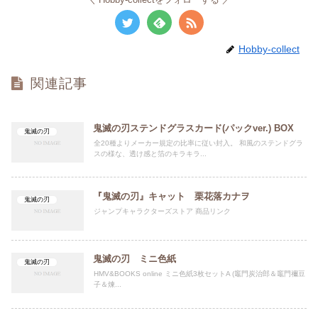
Hobby-collect
関連記事
鬼滅の刃ステンドグラスカード(パックver.) BOX
鬼滅の刃
全20種よりメーカー規定の比率に従い封入。 和風のステンドグラ
スの様な、透け感と箔のキラキラ...
『鬼滅の刃』キャット 栗花落カナヲ
鬼滅の刃
ジャンプキャラクターズストア 商品リンク
鬼滅の刃 ミニ色紙
鬼滅の刃
HMV&BOOKS online ミニ色紙3枚セットA (竈門炭治郎＆竈門禰豆
子＆煉...