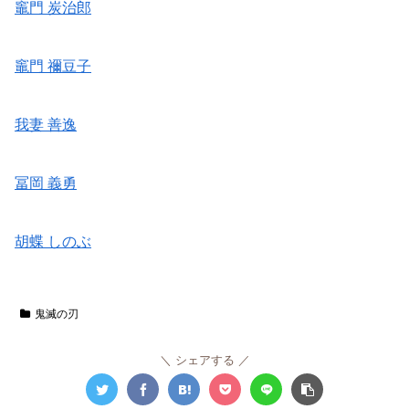
竈門 炭治郎
竈門 禰豆子
我妻 善逸
冨岡 義勇
胡蝶 しのぶ
鬼滅の刃
シェアする