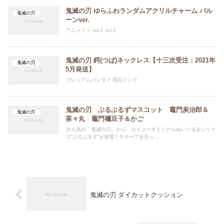
鬼滅の刃 ゆらふわランダムアクリルチャーム バル
鬼滅の刃
ーンver.
アニメイト vol.1 vol.2
鬼滅の刃 鍔(つば)ネックレス【十三次受注：2021年
鬼滅の刃
5月発送】
プレミアムバンダイ 商品リンク
鬼滅の刃 ぶるぶるずマスコット 竈門炭治郎＆
鬼滅の刃
茶々丸 竈門禰豆子＆かご
大人気の「鬼滅の刃」から、エイコーオリジナルぬいぐるみシリー
ズ“ぶるぶるず”が登場！モチーフを引っ...
鬼滅の刃 ダイカットクッション