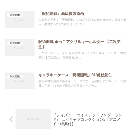
『呪術廻戦』高級複製原画
呪術廻戦
人気急上昇中！『呪術廻戦』の物語を語るには欠かせない虎杖と真
人。敵対する2人の運命はいかに!？ ...
呪術廻戦 傘っこアクリルキーホルダー 【二次受
呪術廻戦
注】
アニメイトオンライン 呪術廻戦 傘っこアクリルキーホルダー 虎杖
悠仁【二次受注】 呪術廻戦 傘...
キャラキーケース「呪術廻戦」01/虎杖悠仁
呪術廻戦
合皮素材で質感のあるキーケースです。合皮部分にフルカラーで綺
麗に印刷されるので作品の世界観やイメー...
『ディズニー ツイステッドワンダーラン
ド』 はぐキャラコレクション3【アニメ
イト特典付】