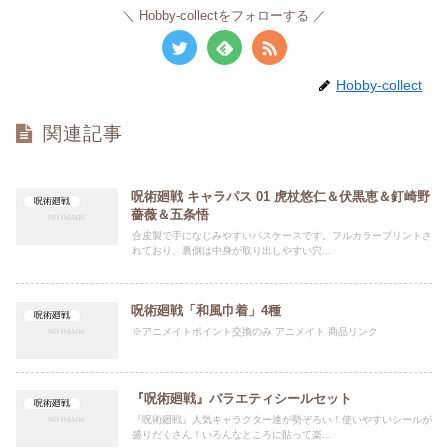
Hobby-collectをフォローする
Hobby-collect
関連記事
呪術廻戦 キャラパス 01 虎杖悠仁＆伏黒恵＆釘崎野
呪術廻戦
薔薇＆五条悟
合皮製で手になじみやすいパスケースです。フルカラープリントさ
れており、裏側は中身が取り出しやすい穴...
呪術廻戦「和風巾着」4種
呪術廻戦
※アニメイトポイント交換のみ アニメイト 商品リンク
『呪術廻戦』バラエティシールセット
呪術廻戦
『呪術廻戦』人気キャラクター達が勢ぞろい！使いやすいシールが
盛りだくさん！いろんなところに貼って楽...