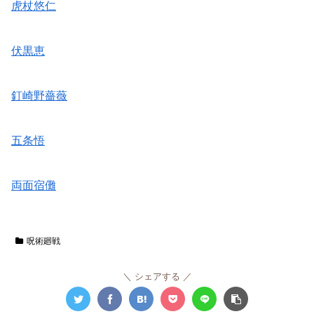
虎杖悠仁
伏黒恵
釘崎野薔薇
五条悟
両面宿儺
呪術廻戦
シェアする