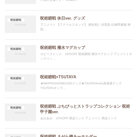
呪術廻戦 休日ver. グッズ
呪術廻戦
アニメイト 【アクリルスタンド】 虎杖悠仁 伏黒恵 釘崎野薔薇 禅
院...
呪術廻戦 撥水マグカップ
呪術廻戦
ホビーストック 10%OFF 呪術廻戦 撥水マグカップ アニメイトオ
ンライン ...
呪術廻戦×TSUTAYA
呪術廻戦
★MAPPASHOWCASEグッズ★TSUTAYAmini原画展グッズ
TSUTAYAオンラ...
呪術廻戦 ぷちびっとストラップコレクション 呪術
呪術廻戦
甲子園ver.
あみあみ 15%OFF 商品リンク アニメイト 商品リンク
呪術廻戦 さがら織キーホルダー