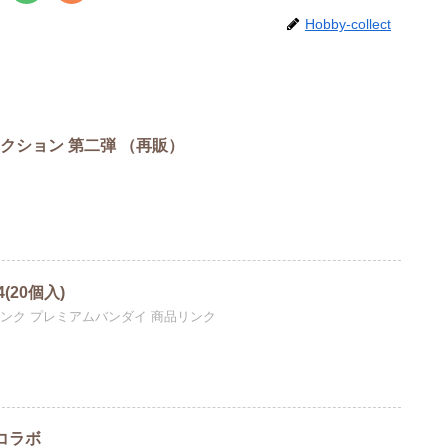
Hobby-collect
クション 第二弾 （再販）
20個入)
リンク プレミアムバンダイ 商品リンク
コラボ