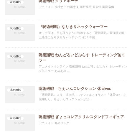
呪術廻戦 クリアポーチ
呪術廻戦
アニメイト 虎杖悠仁 伏黒恵 釘崎野薔薇 五条悟 両面宿儺
『呪術廻戦』なりきりネックウォーマー
呪術廻戦
オモテ面は、目を覆うように装着すると『呪術廻戦』最強呪術師・
五条悟になりきれちゃうデザインに！※視...
呪術廻戦 ねんどろいどぷらす トレーディング缶ミ
呪術廻戦
ラー
アニメイトオンライン 呪術廻戦 ねんどろいどぷらす トレーディン
グ缶ミラー あみあみ ...
呪術廻戦 ちぇいんコレクション 休日ver.
呪術廻戦
「呪術廻戦」より、描き起こしデフォルメイラスト「休日ver.」を
使用した、ちぇいんコレクションが登...
呪術廻戦 ぎょっコレアクリルスタンドフィギュア
呪術廻戦
アニメイト 商品リンク