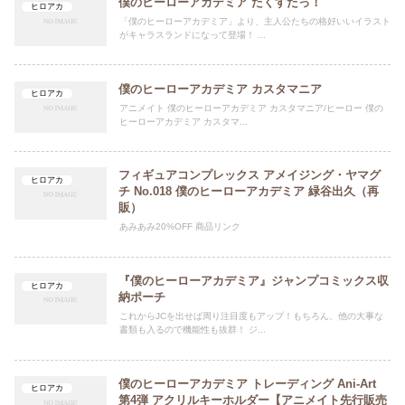
僕のヒーローアカデミア たくすたっ！
ヒロアカ
「僕のヒーローアカデミア」より、主人公たちの格好いいイラスト
がキャラスランドになって登場！ ...
僕のヒーローアカデミア カスタマニア
ヒロアカ
アニメイト 僕のヒーローアカデミア カスタマニア/ヒーロー 僕の
ヒーローアカデミア カスタマ...
フィギュアコンプレックス アメイジング・ヤマグ
ヒロアカ
チ No.018 僕のヒーローアカデミア 緑谷出久（再
販）
あみあみ20%OFF 商品リンク
『僕のヒーローアカデミア』ジャンプコミックス収
ヒロアカ
納ポーチ
これからJCを出せば周り注目度もアップ！もちろん、他の大事な
書類も入るので機能性も抜群！ ジ...
僕のヒーローアカデミア トレーディング Ani-Art
ヒロアカ
第4弾 アクリルキーホルダー【アニメイト先行販売