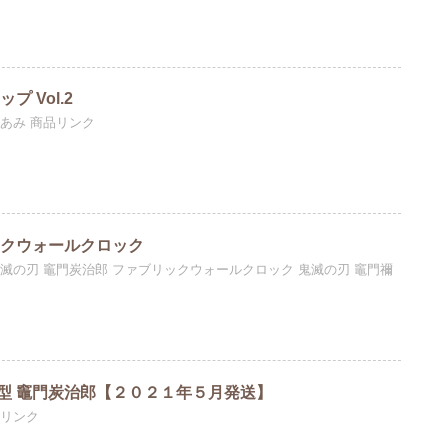
 Vol.2
みあみ 商品リンク
ックウォールクロック
滅の刃 竈門炭治郎 ファブリックウォールクロック 鬼滅の刃 竈門禰
型 竈門炭治郎【２０２１年５月発送】
品リンク