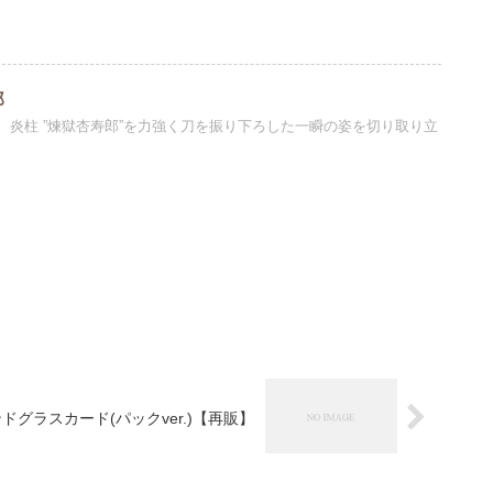
郎
、炎柱 ”煉獄杏寿郎”を力強く刀を振り下ろした一瞬の姿を切り取り立
ドグラスカード(パックver.)【再販】