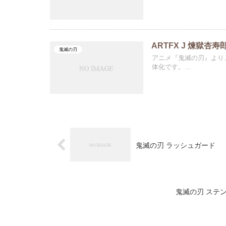
ARTFX J 煉獄杏寿
鬼滅の刃
アニメ『鬼滅の刃』より
体化です。...
鬼滅の刃 ラッシュガード
鬼滅の刃 ステン