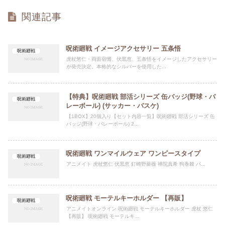
関連記事
呪術廻戦 イメージアクセサリー 五条悟
呪術廻戦
虎杖悠仁・両面宿儺、伏黒恵、五条悟をイメージしたアクセサリー
が発売決定。本格的なシルバーを使用した...
【特典】呪術廻戦 部活シリーズ 缶バッジ(野球・バ
呪術廻戦
レーボール) (サッカー・バスケ)
【1BOX】20個入り【セット内容一覧】呪術廻戦 部活シリーズ 缶
バッジ(野球・バレーボール) 2...
呪術廻戦 ワンマイルウェア ワンピースタイプ
呪術廻戦
アニメイト 虎杖悠仁 伏黒恵 釘崎野薔薇 禅院真希 狗巻棘 パ...
呪術廻戦 モーテルキーホルダー 【再販】
呪術廻戦
アニメイトオンライン 呪術廻戦 モーテルキーホルダー 虎杖 悠仁
【再販】 呪術廻戦 モーテルキ...