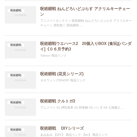
呪術廻戦 ねんどろいどぷらす アクリルキーチェー
呪術廻戦
ン
アニメイトオンライン 呪術廻戦 ねんどろいどぷらす アクリルキー
チェーン 虎杖悠二 呪術廻戦 ...
呪術廻戦ウエハース2 20個入りBOX (食玩)[バンダ
呪術廻戦
イ]《０６月予約》
Yahoo! 商品リンク
呪術廻戦 (花見シリーズ)
呪術廻戦
ネオウィング8%OFF 商品リンク
呪術廻戦 クルトガ2
呪術廻戦
アニメイト 01.禪院真希 02.狗巻棘 03.パンダ 04.七海建人 ...
呪術廻戦 DIYシリーズ
呪術廻戦
あみあみ 【DIY】 商品リンク 【bc】 商品リンク