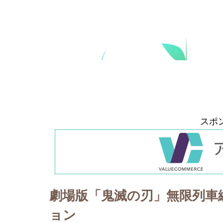
スポ
劇場版「鬼滅の刃」無限列車
ョン