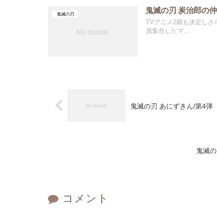
鬼滅の刃 炭治郎の
鬼滅の刃
TVアニメ2期も決定し
員集合したマ...
鬼滅の刃 あにずきん/第4弾
鬼滅の
コメント