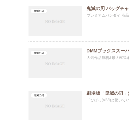
鬼滅の刃 バッグチャ
鬼滅の刃
プレミアムバンダイ 商
DMMブックススー
鬼滅の刃
人気作品無料&最大60%ポ
劇場版「鬼滅の刃」無
鬼滅の刃
「びびっ(ViVi)と驚いて