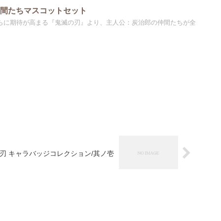
仲間たちマスコットセット
さらに期待が高まる『鬼滅の刃』より、主人公：炭治郎の仲間たちが全
刃 キャラバッジコレクション/其ノ壱