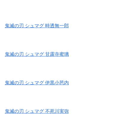
鬼滅の刃 シュマグ 時透無一郎
鬼滅の刃 シュマグ 甘露寺蜜璃
鬼滅の刃 シュマグ 伊黒小芭内
鬼滅の刃 シュマグ 不死川実弥