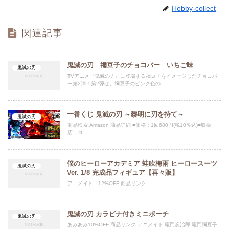
Hobby-collect
関連記事
鬼滅の刃 禰豆子のチョコバー いちご味
鬼滅の刃
TVアニメ『鬼滅の刃』に登場する禰豆子をイメージしたチョコバ
ー第2弾！第2弾は、禰豆子のピンク色の...
一番くじ 鬼滅の刃 ～黎明に刃を持て～
鬼滅の刃
商品検索 Amazon 商品詳細 ■価格：1回680円(税10％込)■取扱
店：ロ...
僕のヒーローアカデミア 蛙吹梅雨 ヒーロースーツ
鬼滅の刃
Ver. 1/8 完成品フィギュア【再々販】
アニメイト 12%OFF 商品リンク
鬼滅の刃 カラビナ付きミニポーチ
鬼滅の刃
あみあみ10%OFF 商品リンク アニメイト 竈門炭治郎 竈門禰豆子