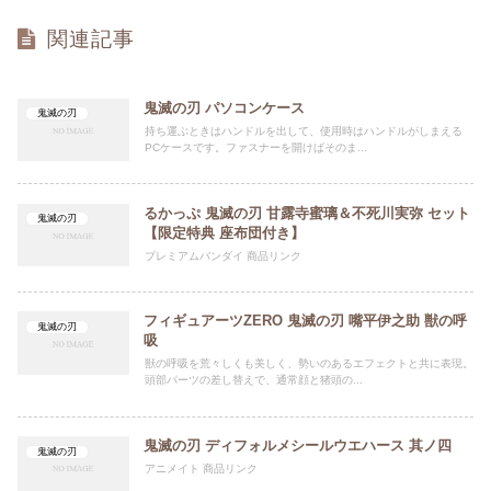
関連記事
鬼滅の刃 パソコンケース
鬼滅の刃
持ち運ぶときはハンドルを出して、使用時はハンドルがしまえる
PCケースです。ファスナーを開けばそのま...
るかっぷ 鬼滅の刃 甘露寺蜜璃＆不死川実弥 セット
鬼滅の刃
【限定特典 座布団付き】
プレミアムバンダイ 商品リンク
フィギュアーツZERO 鬼滅の刃 嘴平伊之助 獣の呼
鬼滅の刃
吸
獣の呼吸を荒々しくも美しく、勢いのあるエフェクトと共に表現。
頭部パーツの差し替えで、通常顔と猪頭の...
鬼滅の刃 ディフォルメシールウエハース 其ノ四
鬼滅の刃
アニメイト 商品リンク