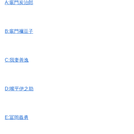
A:竈門炭治郎
B:竈門禰豆子
C:我妻善逸
D:嘴平伊之助
E:冨岡義勇