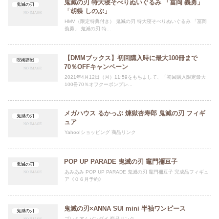
鬼滅の刃 特大寝そべりぬいぐるみ 「冨岡 義勇」
鬼滅の刃
「胡蝶 しのぶ」
HMV（限定特典付き） 鬼滅の刃 特大寝そべりぬいぐるみ 「冨岡
義勇」 鬼滅の刃 特...
【DMMブックス】初回購入時に最大100冊まで
呪術廻戦
70％OFFキャンペーン
2021年4月12日（月）11:59をもちまして、「初回購入限定最大
100冊70％オフクーポンプレ...
メガハウス るかっぷ 煉獄杏寿郎 鬼滅の刃 フィギ
鬼滅の刃
ュア
Yahoo!ショッピング 商品リンク
POP UP PARADE 鬼滅の刃 竈門禰豆子
鬼滅の刃
あみあみ POP UP PARADE 鬼滅の刃 竈門禰豆子 完成品フィギュ
ア《０６月予約》
鬼滅の刃×ANNA SUI mini 半袖ワンピース
鬼滅の刃
プレミアムバンダイ 商品リンク