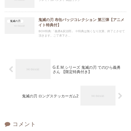
鬼滅の刃 布缶バッジコレクション 第三弾【アニメ
鬼滅の刃
イト特典付】
BOX特典:「義勇&炭治郎」 ※特典は無くなり次第、終了とさせて
頂きます。ご了承下さ...
G.E.M.シリーズ 鬼滅の刃 てのひら義勇
さん 【限定特典付き】
鬼滅の刃 ロングステッカーガム2
コメント