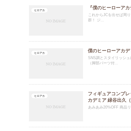
『僕のヒーローアカ
ヒロアカ
これからJCを出せば周
群！ ジ...
僕のヒーローアカデミ
ヒロアカ
SNS調とスタイリッシ
（脚部パーツ付...
フィギュアコンプレッ
ヒロアカ
カデミア 緑谷出久
あみあみ20%OFF 商品