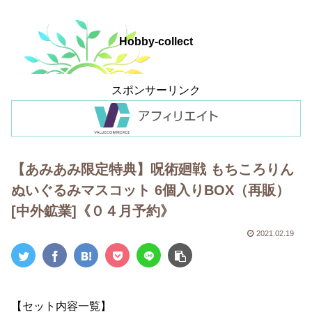
Hobby-collect
スポンサーリンク
【あみあみ限定特典】呪術廻戦 もちころりん
ぬいぐるみマスコット 6個入りBOX（再販）
[中外鉱業]《０４月予約》
2021.02.19
【セット内容一覧】