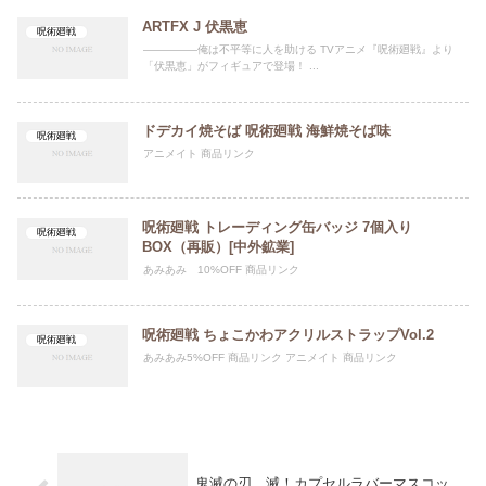
ARTFX J 伏黒恵
呪術廻戦
―――――俺は不平等に人を助ける TVアニメ『呪術廻戦』より
「伏黒恵」がフィギュアで登場！ ...
ドデカイ焼そば 呪術廻戦 海鮮焼そば味
呪術廻戦
アニメイト 商品リンク
呪術廻戦 トレーディング缶バッジ 7個入り
呪術廻戦
BOX（再販）[中外鉱業]
あみあみ 10%OFF 商品リンク
呪術廻戦 ちょこかわアクリルストラップVol.2
呪術廻戦
あみあみ5%OFF 商品リンク アニメイト 商品リンク
鬼滅の刃 滅！カプセルラバーマスコッ